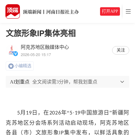
打开APP
文旅形象IP集体亮相
阿克苏地区融媒体中心
关注
2026-05-20 15:17
小编精选
AI划重点
全文阅读需3分钟，帮我划重点
月
日，在
年“
·
中国旅游日”
新疆
阿
5
19
2026
5
19
克苏地区分会场系列活动启动现场，
阿克苏
地区
各县（市）文旅形象
集中发布，以鲜活具象的
IP