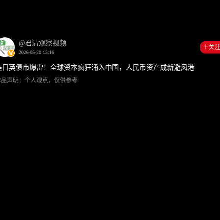
00:00
03:1
@君清观察视频
＋关
2026-05-20 15:16
美日英债市爆雷！全球资本疯狂涌入中国，人民币资产成新避风港
作品声明：个人观点，仅供参考