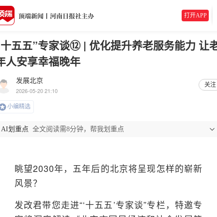
打开APP
“十五五”专家谈⑫ | 优化提升养老服务能力 让
年人安享幸福晚年
发展北京
关注
2026-05-20 21:10
小编精选
AI划重点
全文阅读需8分钟，帮我划重点
眺望2030年，五年后的北京将呈现怎样的崭新
风景？
发改君带您走进“‘十五五’专家谈”专栏，特邀专