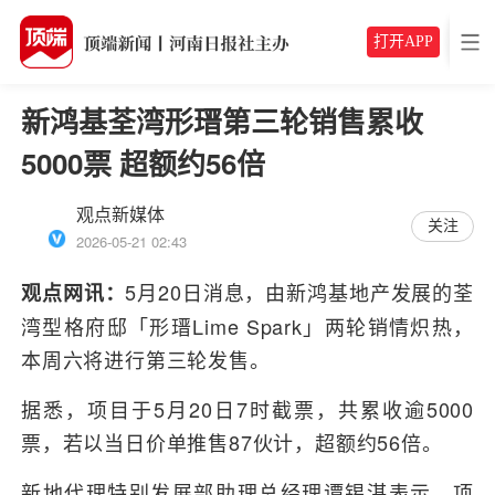
打开APP
新鸿基荃湾形瑨第三轮销售累收
5000票 超额约56倍
观点新媒体
关注
2026-05-21 02:43
5月20日消息，由新鸿基地产发展的荃
观点网讯：
湾型格府邸「形瑨Lime Spark」两轮销情炽热，
本周六将进行第三轮发售。
据悉，项目于5月20日7时截票，共累收逾5000
票，若以当日价单推售87伙计，超额约56倍。
新地代理特别发展部助理总经理谭锡湛表示，项