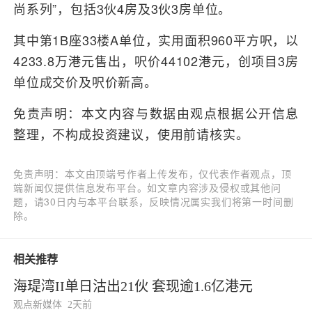
尚系列”，包括3伙4房及3伙3房单位。
其中第1B座33楼A单位，实用面积960平方呎，以
4233.8万港元售出，呎价44102港元，创项目3房
单位成交价及呎价新高。
免责声明：本文内容与数据由观点根据公开信息
整理，不构成投资建议，使用前请核实。
免责声明：本文由顶端号作者上传发布，仅代表作者观点，顶
端新闻仅提供信息发布平台。如文章内容涉及侵权或其他问
题，请30日内与本平台联系，反映情况属实我们将第一时间删
除。
相关推荐
海瑅湾II单日沽出21伙 套现逾1.6亿港元
观点新媒体
2天前