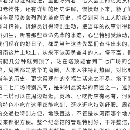
拿着身份证就能进，里面陈列着二七大罢工的历史资
和老物件，还有详细的历史讲解，慢慢逛下来，能了
当年那段轰轰烈烈的革命历史，感受到河南工人阶级
奋斗精神。讲解员讲得特别生动，把当年的故事讲得
栩如生，听着那些革命先辈的事迹，心里特别受触动
我们现在的好日子，都是当年这些先辈们奋斗出来的
河南这片土地上，从来不缺英勇奋斗的人。塔不高，
慢爬几分钟就到顶了，站在塔顶能看到二七广场的
貌，周围都是繁华的商圈，人来人往特别热闹，对比
当年的历史，更觉得现在的幸福生活来之不易。塔下
的二七广场特别热闹，是郑州最繁华的商圈之一，逛
二七塔可以在周边逛逛，商场、小吃街应有尽有，河
的特色小吃在这里都能吃到，逛吃逛吃特别舒服。周
的交通也特别方便，地铁直达，不管是从河南哪个地
过来都很方便。整个纪念馆的管理特别好，干净整洁