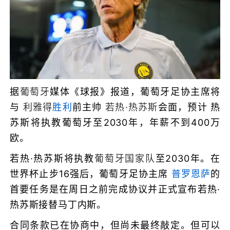
据
葡萄牙
媒体《球报》报道，葡萄牙足协主席将
与
利雅得
胜利
前主帅
若热·热苏斯
会面，预计
热
苏斯
将执教葡萄牙至2030年，年薪不到400万
欧。
若热·热苏斯将执教
葡萄牙国家队
至2030年。在
世界杯止步16强后，葡萄牙足协主席
普罗恩萨
的
首要任务是在周日之前完成协议并正式宣布若热·
热苏斯接替马丁内斯。
合同条款已在协商中，但尚未最终敲定。但可以