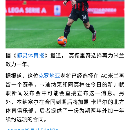
据《
都灵体育报
》报道，
莫德里奇
选择再为
米兰
效力一年。
据报道，这位
克罗地亚
老将已经选择在
AC米兰
再
留一个赛季，卡迪纳莱和阿莫林在今日的新帅就
职新闻发布会中可能会直接宣布这一消息。另
外，本纳塞尔在合同到期后将加盟
卡塔尔
的北方
体育俱乐部，后者提供了一份为期两年外加一年
续约选项的合同。