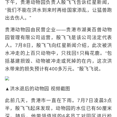
下午，贵港动物园负责人殷飞飞告诉红星新闻，
“我们不能在洪水到来时再给国家添乱，让猛兽跑
出去伤人。”
贵港动物园由民营企业——贵港市湖美百兽动物
园管理有限公司运营，殷飞飞是该公司法定代表
人。7月8日，殷飞飞向红星新闻介绍，此次被洪
水冲走的上百只动物中，只找回1只梅花鹿。“包
括基建损毁、动物被冲走或死掉的在内，这次洪
水带来的损失预计有400多万元。”殷飞飞说。
▲洪水退后的动物园 视频截图
此前几天，贵港市一直在下雨。7月7日凌晨3点
半，殷飞飞起床发现，动物园的水位已有50厘米
深。随后，他带领值班的6名员工对园区进行检