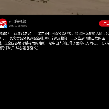
00:00
0:4
@顶端视频
＋关
2026-07-08 18:06
#豫论场 广西遭遇洪灾，千里之外的河南紧急驰援，蜜雪冰城捐赠人民币10
0万元、思念食品紧急调配首批5000斤速冻物资……这些从河南出发的温
暖，是全国各地守望相助的缩影，是中国人刻在骨子里的八方同心。（顶
新闻评论员 赵志疆 张瀚文）