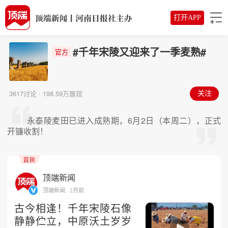
打开APP
#千年宋陵又迎来了一季麦熟#
官方
3617讨论 · 198.59万展现
关注
永泰陵麦田已进入成熟期，6月2日（本周二），正式
开镰收割！
顶端新闻
顶端新闻
2月前
古今相逢！千年宋陵石像
静静伫立，中原沃土岁岁